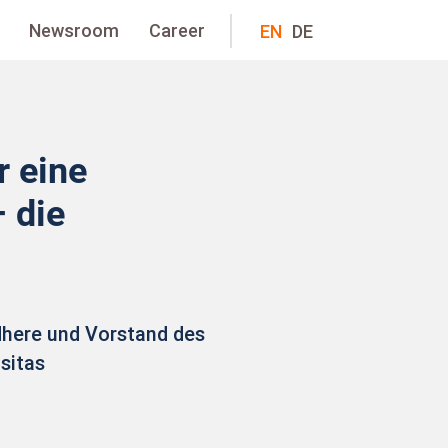
Newsroom
Career
EN
DE
r eine
 die
here und Vorstand des
sitas