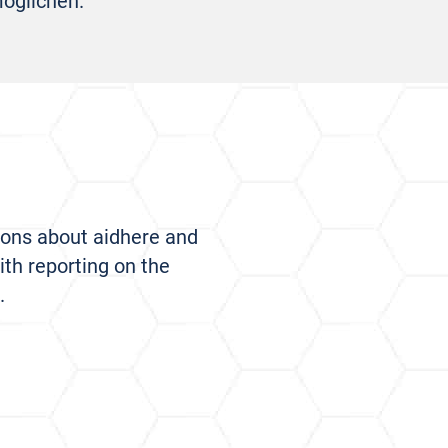
öglichen.”
ions about aidhere and
ith reporting on the
.