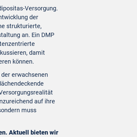
dipositas-Versorgung.
twicklung der
 strukturierte,
staltung an. Ein DMP
tenzentrierte
kussieren, damit
ieren können.
t der erwachsenen
e flächendeckende
e Versorgungsrealität
nzureichend auf ihre
 sondern muss
en. Aktuell bieten wir