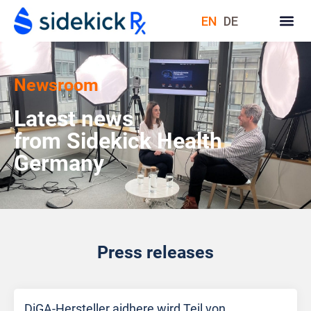
EN
DE
Newsroom
Latest news
from Sidekick Health
Germany
Press releases
DiGA-Hersteller aidhere wird Teil von