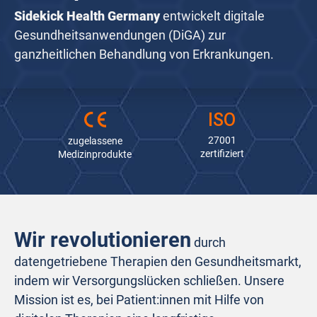
Sidekick Health Germany
entwickelt digitale
Gesundheitsanwendungen (DiGA) zur
ganzheitlichen Behandlung von Erkrankungen.
30.000
+
150
+
ISO
100
 %
betreute
glückliche
Datenschutz
27001
zugelassene
Patient:innen
Mitarbeiter:innen
gewährleistet
zertifiziert
Medizinprodukte
Wir revolutionieren
durch
datengetriebene Therapien den Gesundheitsmarkt,
indem wir Versorgungslücken schließen. Unsere
Mission ist es, bei Patient:innen mit Hilfe von