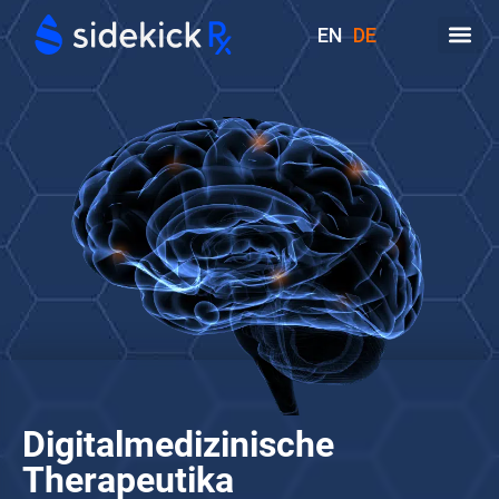
EN
DE
1
7
13
6
3
8
4
Digitalmedizinische
Therapeutika